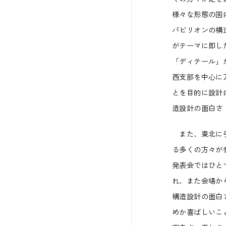
様々な形態の国
パビリオンの構
がテーマに即し
「ディテール」
西支部を中心に
とを目的に設計
造設計の面白さ
また、東北に引き
る多くの方々が
発表会ではひと
れ、また会場か
構造設計の面白
めか喜ばしいこ