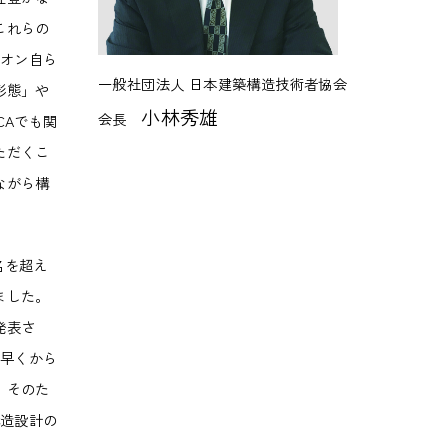
これらの
リオン自ら
一般社団法人 日本建築構造技術者協会
形態」や
小林秀雄
会長
CAでも関
ただくこ
ながら構
名を超え
ました。
発表さ
は早くから
。そのた
構造設計の