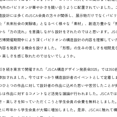
内外のパビリオンが華やかさを競い合うように配置されていました。
造設計には多くのJSCA会員の方々が関係し、展示物だけでなくパビ
た「未来社会の実験場」となるべく様々な「素材」、創造力豊かな「
から「力の流れ」を意識しながら設計をされたのではと思います。JS
万博開催期間中により深くパビリオンの構造設計の内容を理解してい
内容を発表する機会を設けました。「形態」の生みの苦しさを垣間見
・楽しさを感じ取れたのではないでしょうか。
続き東京で開催された「JSCA構造デザイン発表会2025」では350
参加されました。今ではすっかり構造設計者のイベントとして定着し
つひとつの作品に対して設計者の作品に込めた思いや苦労したことが
らは作品に対するコメントなど活発な議論が行われました。JSCAで
さ・楽しさを知っていただくこうと学生会員の会費を無料としました
とに昨年から学生会員が大幅に増加しました。是非、JSCAに触れて