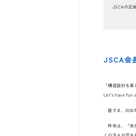
JSCAの
JSCA
「構造設計を楽
Let's have fun s
皆さま、202
昨年は、「未来
くの方々が足を