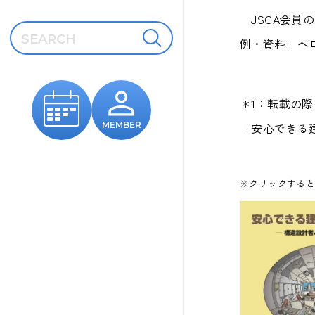
JSCA会員
例・資料
」へ
＊1：転載の
「安心できる
MEMBER
※クリックすると