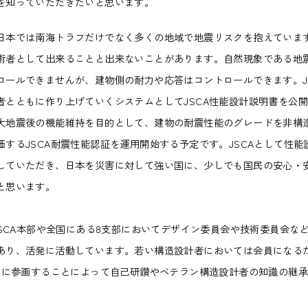
を知っていただきたいと思います。
本では南海トラフだけでなく多くの地域で地震リスクを抱えていま
術者として出来ることと出来ないことがあります。自然現象である地
ロールできませんが、建物側の耐力や応答はコントロールできます。J
者とともに作り上げていくシステムとしてJSCA性能設計説明書を公
大地震後の機能維持を目的として、建物の耐震性能のグレードを非構
価するJSCA耐震性能認証を運用開始する予定です。JSCAとして性能
していただき、日本を災害に対して強い国に、少しでも国民の安心・
と思います。
JSCA本部や全国にある8支部においてデザイン委員会や技術委員会な
あり、活発に活動しています。若い構造設計者においては会員になる
活動に参画することによって自己研鑽やベテラン構造設計者の知識の継
。