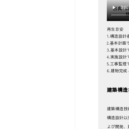
再生目安
1.構造設計者
2.基本計画で
3.基本設計で
4.実施設計で
5.工事監理で
6.建物完成 &
建築構造
建築構造技
構造設計以
よび開発、