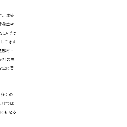
す。建築
震荷重や
SCAでは
開してきま
造部材・
設計の思
安全に貢
ど多くの
だけでは
承にもなる