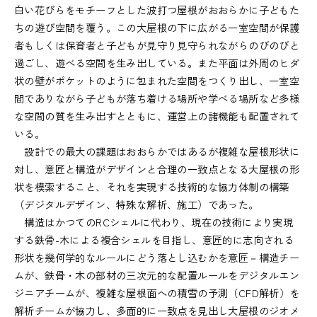
白い花びらをモチーフとした波打つ屋根がおおらかに子どもた
ちの遊び空間を覆う。この大屋根の下に広がる一室空間が保護
者もしくは保育者と子どもが見守り見守られながらのびのびと
過ごし、遊べる空間を生み出している。また平面は外周のヒダ
状の壁がポケットのように包まれた空間をつくり出し、一室空
間でありながら子どもが落ち着ける場所や学べる場所など多様
な空間の質を生み出すとともに、運営上の諸機能も配置されて
いる。
設計での最大の課題はおおらかではあるが複雑な屋根形状に
対し、意匠と構造がデザインと合理の一致点となる大屋根の形
状を模索すること、それを実現する技術的な協力体制の構築
（デジタルデザイン、特殊な解析、施工）であった。
構造はかつてのRCシェルに代わり、現在の技術により実現
する鉄骨-木による複合シェルを目指し、意匠的に志向される
形状を幾何学的なルールにどう落とし込むかを意匠－構造チー
ムが、鉄骨・木の部材の三次元的な配置ルールをデジタルエン
ジニアチームが、複雑な屋根面への積雪の予測（CFD解析）を
解析チームが協力し、多面的に一致点を見出し大屋根のジオメ