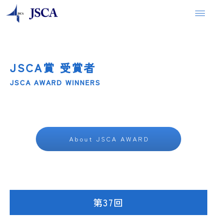
JSCA賞 受賞者
安心できる建物をつくるために
JSCA AWARD WINNERS
構造設計者の仕事
JSCA会長からのメッセージ
About JSCA AWARD
JSCAの紹介
JSCA 組織体制
第37回