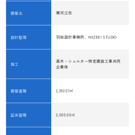
構造レビュー
寒河江市
建築主
JSCA耐震性能認証
賛助会員ご入会のお願い
羽田設計事務所、NIIZEKI STUDIO
設計監理
お問い合わせ
高木・シェルター特定建設工事共同
施工
企業体
2,392.07㎡
建築面積
2,000.00㎡
延床面積
MEMBER