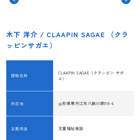
国際活動
木下 洋介 / CLAAPIN SAGAE （クラ
ッピンサガエ）
構造デザイン発表会
講習会/イベント情報
CLAAPIN SAGAE（クラッピン サガ
建物名称
エ）
講習会/イベントレポート
山形県寒河江市八鍬川原919-6
所在地
耐震診断・補強判定
児童福祉施設
主要用途