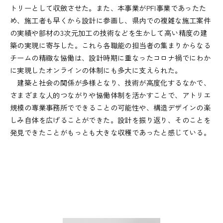
トリーとして収斂させた。また、本事業がPFI事業であったた
め、施工者も早くから設計に参画し、県内での複雑な施工案件
の実績や部材の3次元加工の技術などを生かして高い精度の建
築の実現に寄与した。これら各職能の担当者の集まりからなる
チームの精緻な協働は、設計時期に重なったコロナ禍でにわか
に実現したオンラインの体制にも多大に支えられた。
建築と社会の関係が多様となり、技術が高度化するなかで、
さまざまな人的つながりや協働体制を活かすことで、アトリエ
規模の専業事務所でできることの可能性や、構造デザインの楽
しみ自体を広げることができた。設計を振り返り、そのことを
発見できたことがもっとも大きな収穫であったと感じている。