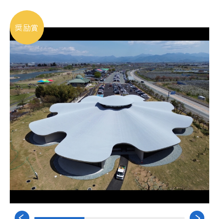
JSCA会員名簿
奨励賞
公開資料
公開技術情報
JSCA賞
JSCA賞とは
JSCA建築構造士とは
出版物案内