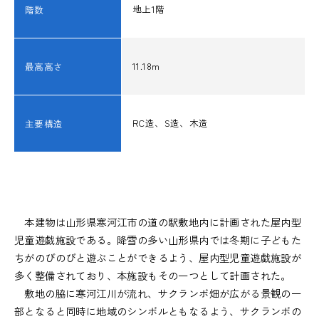
地上1階
階数
11.18m
最高高さ
RC造、S造、木造
主要構造
本建物は山形県寒河江市の道の駅敷地内に計画された屋内型
児童遊戯施設である。降雪の多い山形県内では冬期に子どもた
ちがのびのびと遊ぶことができるよう、屋内型児童遊戯施設が
多く整備されており、本施設もその一つとして計画された。
敷地の脇に寒河江川が流れ、サクランボ畑が広がる景観の一
部となると同時に地域のシンボルともなるよう、サクランボの