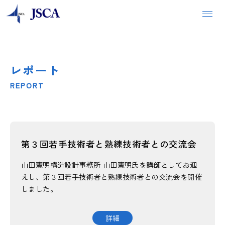
レポート
安心できる建物をつくるために
REPORT
構造設計者の仕事
JSCA会長からのメッセージ
第３回若手技術者と熟練技術者との交流会
JSCAの紹介
山田憲明構造設計事務所 山田憲明氏を講師としてお迎
えし、第３回若手技術者と熟練技術者との交流会を開催
JSCA 組織体制
しました。
詳細