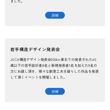
ました。
国際活動
詳細
構造デザイン発表会
若手構造デザイン発表会
講習会/イベント情報
JSCA構造デザイン発表会2024in東北での発表された40
歳以下の若手設計者8名と新規発表者1名を加えた9名の
講習会/イベントレポート
方にお越し頂き、様々な創意工夫を凝らした作品を発表
して頂くイベントを開催しました。
詳細
耐震診断・補強判定