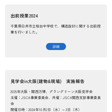
構造レビュー
出前授業2024
JSCA耐震性能認証
千葉県白井市立桜台中学校で、構造設計に関する出前授
賛助会員ご入会のお願い
業を行いました。
お問い合わせ
詳細
見学会in大阪(建物&現場) 実施報告
2025年大阪・関西万博、グラングリーン大阪見学会
MEMBER
主催：JSCA事業委員会、共催：JSCA関西支部事業委員
会
開催日時：2024年10月2日（水）～3日（木）