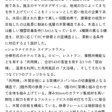
発である。施主のヤマガタデザインは、地域の力によってまち
を作り上げていくことをミッションとした若い地元の企業であ
る。水田に囲まれた豊かで美しい田園地帯で、建築家の坂茂が
目指したのは風景に馴染む低層の木質構造である。木造として
は厳しい積雪荷重条件(1.5m)となっているが、4種類の異なる構
造を、状況に応じてRCや鉄骨との混構造とし、柔軟に各条件
に対応するよう設計した。
<ショウナイホテル スイデンテラス>
分棟形式のホテルである。ロビー、レストラン、事務所機能な
どを有する「共用棟」、合計143の客室を有する3つの「宿泊
棟」、温泉を利用した共用風呂の「大浴場」、そしてそれらを
つなぐ3つのブリッジからなる。
「共用棟」:木質折板による架構がスパン16mの切妻屋根となる
構造で、2階外周の鉄骨フレームと、1階のRC架構と組み合わせ
て全体を組み上げている。厚み90mmのカラマツ集成材を高い
剛性と耐力を有するフルスレッドビスの斜め打ちで互いに接合
し、木質の折板を構成している。鉄骨フレームには端部接合を
ラグスクリューボルトとしたLVLブレース組み込むことで地震