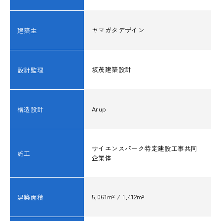
構造レビュー
ヤマガタデザイン
建築主
JSCA耐震性能認証
賛助会員ご入会のお願い
坂茂建築設計
設計監理
お問い合わせ
Arup
構造設計
サイエンスパーク特定建設工事共同
施工
企業体
MEMBER
5,061m² / 1,412m²
建築面積