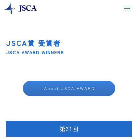
JSCA賞 受賞者
安心できる建物をつくるために
JSCA AWARD WINNERS
構造設計者の仕事
JSCA会長からのメッセージ
About JSCA AWARD
JSCAの紹介
JSCA 組織体制
第31回