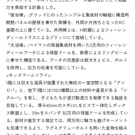
力を負担する計画とした。
「宿泊棟」:グリッドにのったシンプルな集成材の軸組に構造用
断熱パネルの屋根を乗せた架構を、外周が片持ちとなったRC
基礎の上に建てている。共用棟とは、H形鋼によるフィーレン
ディールトラスによるブリッジにて接続している。
「大浴場」:ベイマツの湾曲集成材を用いた3方向のフィーレン
ディールアーチによる球面ドームを、鉄骨によるリングビーム
に乗せた構造である。アーチの交差部は相欠きとビス、ボルト
を併用し、応力の伝達を可能にしている。
<キッズドームソライ>
1階には巨大な遊具が設置された無柱の一室空間となる「アソ
ビバ」と、地下1階には1000種類以上の材料や道具がある 「ツ
クルバ」を有し、子どもたちが遊び創造力を発揮できる施設を
目指している。 厚み45mmのスギLVLをビスで一体化しボック
ス断面とし、35mをスパンする2方向の球面ドームを形成してい
る。部材が直交する接合では、両方向に軸力も曲げモーメント
も伝達できるよう、ラグスクリューボルトを用いた金物を組み