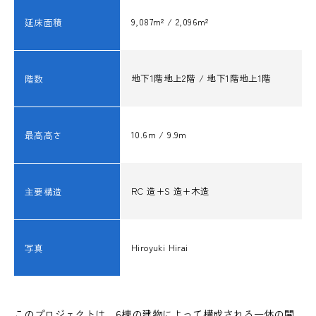
9,087m² / 2,096m²
延床面積
地下1階地上2階 / 地下1階地上1階
階数
10.6m / 9.9m
最高高さ
RC 造+S 造+木造
主要構造
Hiroyuki Hirai
写真
このプロジェクトは、6棟の建物によって構成される一体の開