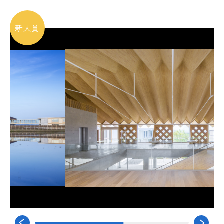
JSCA会員名簿
新人賞
公開資料
公開技術情報
JSCA賞
JSCA賞とは
JSCA建築構造士とは
出版物案内