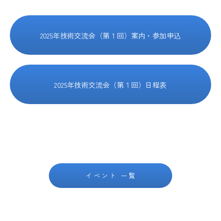
構造レビュー
JSCA耐震性能認証
2025年技術交流会（第１回）案内・参加申込
賛助会員ご入会のお願い
お問い合わせ
2025年技術交流会（第１回）日程表
イベント 一覧
MEMBER