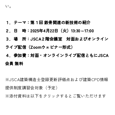
い。
国際活動
１．テーマ：第１回 鉄骨関連の新技術の紹介
２．日 時：2025年4月22日（火）13:30～17:00
３．場 所：JSCA２階会議室 対面およびオンライン
構造デザイン発表会
ライブ配信（Zoomウェビナー形式）
４．参加費：対面・オンラインライブ配信ともにJSCA
講習会/イベント情報
会員 無料
講習会/イベントレポート
※JSCA建築構造士登録更新評価点および建築CPD情報
提供制度講習会対象（予定）
※添付資料は以下をクリックするとご覧いただけます
耐震診断・補強判定