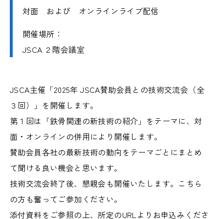
対面 および オンラインライブ配信
JSCA会員名簿
開催場所：
JSCA ２階会議室
JSCA主催「2025年 JSCA賛助会員との技術交流会（全
公開資料
３回）」を開催します。
公開技術情報
第１回は「鉄骨関連の新技術の紹介」をテーマに、対
面・オンラインの併用により開催します。
JSCA賞
賛助会員各社の最新技術の動向をテーマごとにまとめ
JSCA賞とは
て聞ける良い機会と思います。
技術交流会終了後、懇親会も開催いたします。こちら
JSCA建築構造士とは
の方も奮ってご参加ください。
添付資料をご参照の上、所定のURLよりお申込みくださ
出版物案内